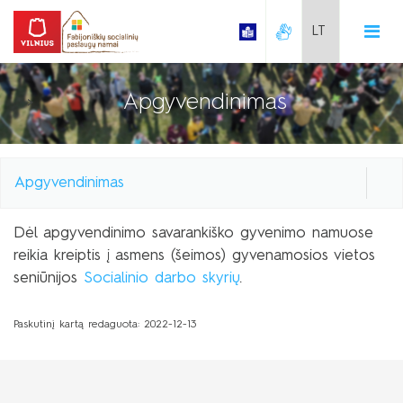
Search bar place.
Apgyvendinimas
>
Savarankiško gyvenimo namai
Kontaktai
Apgyvendinimas
Apgyvendinimas
Dėl apgyvendinimo savarankiško gyvenimo namuose
Savarankiško gyvenimo namai
reikia kreiptis į asmens (šeimos) gyvenamosios vietos
Kaina
Kontaktai
seniūnijos
Socialinio darbo skyrių
.
Apgyvendinimas
Galerija
Paskutinį kartą redaguota: 2022-12-13
Kaina
Galerija
Dienos socialinės globos centras