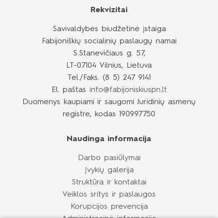
Rekvizitai
Paslaugų kokybė
Savivaldybės biudžetinė įstaiga
Fabijoniškių socialinių paslaugų namai
Namų užimtumo idėjos
S.Stanevičiaus g. 57,
LT-07104 Vilnius, Lietuva
Kontaktai
Tel./Faks. (8 5) 247 9141
El. paštas
info@fabijoniskiuspn.lt
Priėmimas
Duomenys kaupiami ir saugomi Juridinių asmenų
registre, kodas 190997750
Kaina
Naudinga informacija
Galerija
Darbo pasiūlymai
Įvykių galerija
Dienotvarkė
Struktūra ir kontaktai
Veiklos sritys ir paslaugos
Valgiaraštis
Korupcijos prevencija