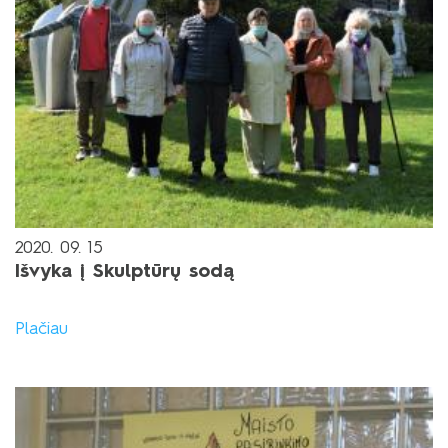
2020. 09. 15
Išvyka į Skulptūrų sodą
Plačiau