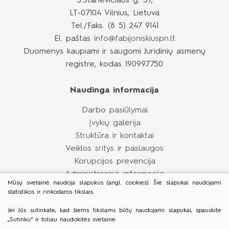
S.Stanevičiaus g. 57,
LT-07104 Vilnius, Lietuva
Tel./Faks. (8 5) 247 9141
El. paštas
info@fabijoniskiuspn.lt
Duomenys kaupiami ir saugomi Juridinių asmenų
registre, kodas 190997750
Naudinga informacija
Darbo pasiūlymai
Įvykių galerija
Struktūra ir kontaktai
Veiklos sritys ir paslaugos
Korupcijos prevencija
Administracinė informacija
Mūsų svetainė naudoja slapukus (angl. cookies). Šie slapukai naudojami
Asmens duomenų apsauga
statistikos ir rinkodaros tikslais.
Nuorodos
Jei Jūs sutinkate, kad šiems tikslams būtų naudojami slapukai, spauskite
Informacija studentams, savanoriams
„Sutinku“ ir toliau naudokitės svetaine.