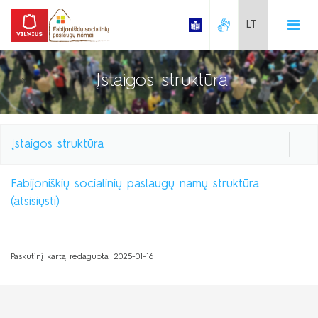
Search bar place.
Įstaigos struktūra
>
Savarankiško gyvenimo namai
Dienos socialinės globos centras
Kontaktai
Įstaigos struktūra
Paslaugų kokybė
Apgyvendinimas
Fabijoniškių socialinių paslaugų namų struktūra
Kontaktai
(atsisiųsti)
Namų užimtumo idėjos
Kaina
Įstaigos struktūra
Kontaktai
Darbo grupės
Galerija
Paskutinį kartą redaguota: 2025-01-16
Priėmimas
Kaina