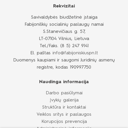
Rekvizitai
Galerija
Savivaldybės biudžetinė įstaiga
Fabijoniškių socialinių paslaugų namai
Dienotvarkė
S.Stanevičiaus g. 57,
LT-07104 Vilnius, Lietuva
Valgiaraštis
Tel./Faks. (8 5) 247 9141
El. paštas
info@fabijoniskiuspn.lt
Biblioteka
Duomenys kaupiami ir saugomi Juridinių asmenų
registre, kodas 190997750
Apie dienos centrą lengvai suprantama kalba
Naudinga informacija
Darbo pasiūlymai
Įvykių galerija
Struktūra ir kontaktai
Veiklos sritys ir paslaugos
Korupcijos prevencija